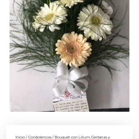
Inicio
/
Condolencias
/ Bouquet con Lilium,Gerberas y